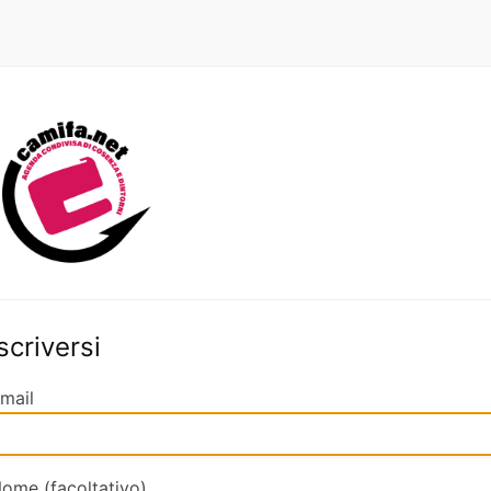
Iscriversi
mail
ome (facoltativo)